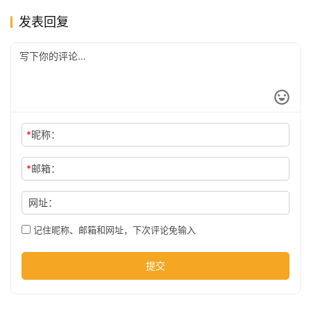
发表回复
科
技
*
昵称：
*
邮箱：
网址：
记住昵称、邮箱和网址，下次评论免输入
提交