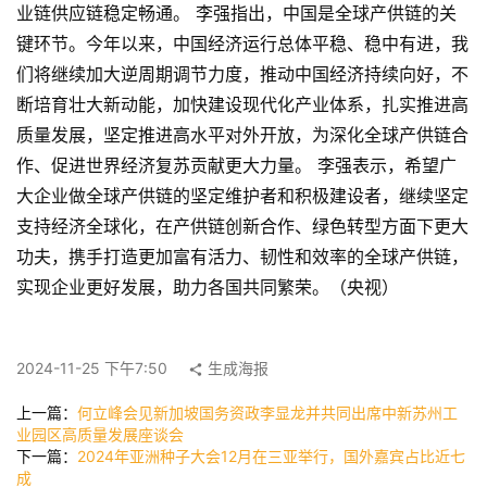
业链供应链稳定畅通。 李强指出，中国是全球产供链的关
键环节。今年以来，中国经济运行总体平稳、稳中有进，我
们将继续加大逆周期调节力度，推动中国经济持续向好，不
首
断培育壮大新动能，加快建设现代化产业体系，扎实推进高
页
质量发展，坚定推进高水平对外开放，为深化全球产供链合
作、促进世界经济复苏贡献更大力量。 李强表示，希望广
大企业做全球产供链的坚定维护者和积极建设者，继续坚定
快
讯
支持经济全球化，在产供链创新合作、绿色转型方面下更大
功夫，携手打造更加富有活力、韧性和效率的全球产供链，
实现企业更好发展，助力各国共同繁荣。（央视）
公
司
2024-11-25 下午7:50
生成海报
上一篇：
何立峰会见新加坡国务资政李显龙并共同出席中新苏州工
时
业园区高质量发展座谈会
尚
下一篇：
2024年亚洲种子大会12月在三亚举行，国外嘉宾占比近七
成