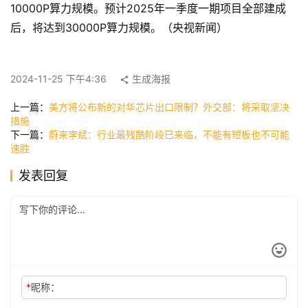
10000P算力规模。预计2025年一季度一期项目全部建成
后，将达到30000P算力规模。（央视新闻）
快
讯
2024-11-25 下午4:36
生成海报
上一篇：
美方将公布新的对华芯片出口限制？外交部：将采取坚决
公
措施
下一篇：
蔚来李斌：行业最残酷阶段已来临，不能有短板也不可能
司
速胜
发表回复
时
尚
科
技
*
昵称：