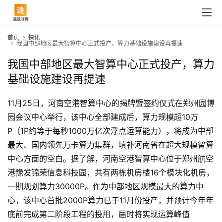
首页
快讯
我国中部地区最大智算中心正式投产，算力基础设施建设再提速
我国中部地区最大智算中心正式投产，算力
基础设施建设再提速
11月25日，河南空港智算中心的揭牌暨签约仪式在郑州园博
园会议中心举行，该中心全部建成后，算力规模超10万
P（1P约等于每秒1000万亿次浮点运算能力），将成为中部
最大、国内领先万卡算力集群，填补河南省在超大规模智算
中心方面的空白。据了解，河南空港智算中心位于郑州航空
港豫发锦荣信息科技园，共有两栋机房楼16个模块化机房，
一期规划算力30000P。作为中部地区规模最大的算力中
心，该中心首批2000P算力已于11月份投产，并预计今年年
首
底前完成第二阶段工程的投用，届时将实现运算峰值
页