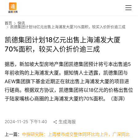
首页
快讯
凯德集团计划18亿元出售上海浦发大厦70%面积，较买入价折价逾三成
凯德集团计划18亿元出售上海浦发大厦
70%面积，较买入价折价逾三成
据悉，新加坡大型房地产集团凯德集团预计将亏本出售逾5
年前收购的上海浦发大厦。据知情人士透露，凯德集团与
AEW集团旗下基金近期正在就出售上海浦发大厦的项目进
行磋商。根据双方协议，凯德集团将以18亿元的价格出售位
于陆家嘴核心商圈的上海浦发大厦约70%面积。（澎湃）
首
页
2024-11-25 下午1:40
生成海报
快
上一篇：
中指研究院：上周楼市成交整体同环比均上升，广深同比