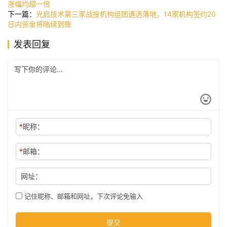
涨幅均超一倍
讯
下一篇：
光启技术第三家战投机构组团遴选落地，14家机构签约20
日内资金将陆续到账
发表回复
公
司
时
尚
*
昵称：
科
*
邮箱：
技
网址：
记住昵称、邮箱和网址，下次评论免输入
提交