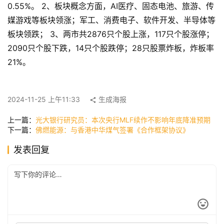
0.55%。 2、板块概念方面，AI医疗、固态电池、旅游、传
页
媒游戏等板块领涨；军工、消费电子、软件开发、半导体等
板块领跌； 3、两市共2876只个股上涨，117只个股涨停；
快
2090只个股下跌，14只个股跌停；28只股票炸板，炸板率
讯
21%。
公
2024-11-25 上午11:33
生成海报
司
上一篇：
光大银行研究员：本次央行MLF续作不影响年底降准预期
下一篇：
佛燃能源：与香港中华煤气签署《合作框架协议》
时
发表回复
尚
科
技