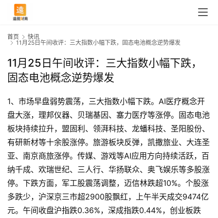
首页
快讯
11月25日午间收评：三大指数小幅下跌，固态电池概念逆势爆发
11月25日午间收评：三大指数小幅下跌，
固态电池概念逆势爆发
1、市场早盘弱势震荡，三大指数小幅下跌。AI医疗概念开
盘大涨，理邦仪器、贝瑞基因、塞力医疗等涨停。固态电池
板块持续拉升，盟固利、领湃科技、龙蟠科技、圣阳股份、
有研新材等十余股涨停。旅游板块反弹，凯撒旅业、大连圣
亚、南京商旅涨停。传媒、游戏等AI应用方向持续活跃，百
纳千成、欢瑞世纪、三人行、华扬联众、奥飞娱乐等多股涨
停。下跌方面，军工股震荡调整，迈信林跌超10%。个股涨
多跌少，沪深京三市超2900股飘红，上午半天成交9474亿
元。午间收盘沪指跌0.36%，深成指跌0.44%，创业板跌
首