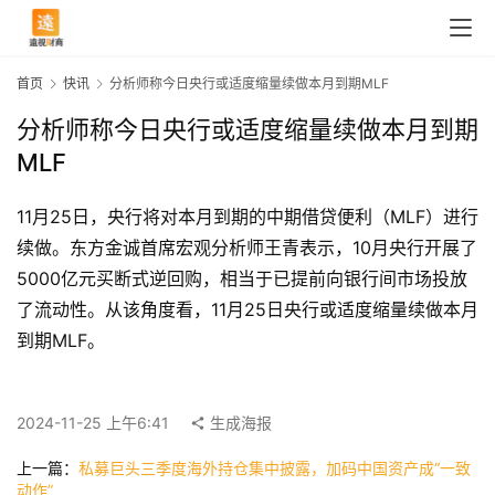
首页
快讯
分析师称今日央行或适度缩量续做本月到期MLF
分析师称今日央行或适度缩量续做本月到期
MLF
11月25日，央行将对本月到期的中期借贷便利（MLF）进行
续做。东方金诚首席宏观分析师王青表示，10月央行开展了
5000亿元买断式逆回购，相当于已提前向银行间市场投放
了流动性。从该角度看，11月25日央行或适度缩量续做本月
到期MLF。
首
页
2024-11-25 上午6:41
生成海报
快
上一篇：
私募巨头三季度海外持仓集中披露，加码中国资产成“一致
讯
动作”