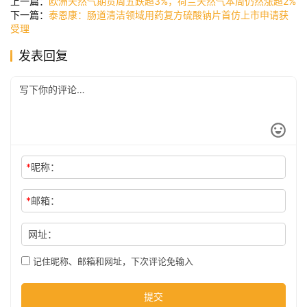
上一篇：
欧洲天然气期货周五跌超3%，荷兰天然气本周仍然涨超2%
讯
下一篇：
泰恩康：肠道清洁领域用药复方硫酸钠片首仿上市申请获
受理
发表回复
公
司
时
尚
*
昵称：
科
*
邮箱：
技
网址：
记住昵称、邮箱和网址，下次评论免输入
提交