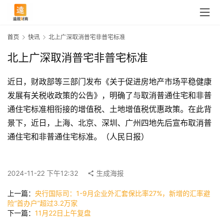
首页
快讯
北上广深取消普宅非普宅标准
北上广深取消普宅非普宅标准
近日，财政部等三部门发布《关于促进房地产市场平稳健康
发展有关税收政策的公告》，明确了与取消普通住宅和非普
通住宅标准相衔接的增值税、土地增值税优惠政策。在此背
景下，近日，上海、北京、深圳、广州四地先后宣布取消普
通住宅和非普通住宅标准。（人民日报）
首
页
2024-11-22 下午12:32
生成海报
上一篇：
央行国际司：1-9月企业外汇套保比率27%，新增的汇率避
快
险“首办户”超过3.2万家
讯
下一篇：
11月22日上午复盘