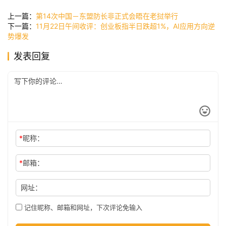
讯
上一篇：
第14次中国－东盟防长非正式会晤在老挝举行
下一篇：
11月22日午间收评：创业板指半日跌超1%，AI应用方向逆
势爆发
公
发表回复
司
时
尚
*
昵称：
科
*
邮箱：
技
网址：
记住昵称、邮箱和网址，下次评论免输入