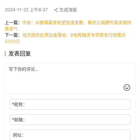
快
2024-11-22 上午8:37
生成海报
讯
上一篇：
中金：AI推理需求有望加速发展，看好云端硬件需求维持
高景气
下一篇：
地方政府化债加速落地：9地再融资专项债发行规模近
公
5000亿
司
发表回复
时
尚
*
昵称：
科
技
*
邮箱：
网址：