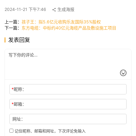
快
2024-11-21 下午7:46
生成海报
讯
上一篇：
孩子王：拟5.6亿元收购乐友国际35%股权
下一篇：
东方电缆：中标约40亿元海缆产品及敷设施工项目
公
发表回复
司
时
尚
*
昵称：
科
技
*
邮箱：
网址：
记住昵称、邮箱和网址，下次评论免输入