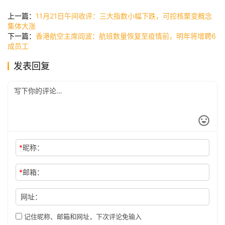
快
讯
上一篇：
11月21日午间收评：三大指数小幅下跌，可控核聚变概念
集体大涨
下一篇：
香港航空主席阎波：航班数量恢复至疫情前，明年将增聘6
成员工
公
发表回复
司
时
尚
*
昵称：
科
技
*
邮箱：
网址：
记住昵称、邮箱和网址，下次评论免输入