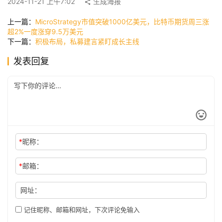
2024-11-21 上午7:02
生成海报
快
讯
上一篇：
MicroStrategy市值突破1000亿美元，比特币期货周三涨
超2%一度涨穿9.5万美元
下一篇：
积极布局，私募建言紧盯成长主线
公
发表回复
司
时
尚
*
昵称：
科
*
邮箱：
技
网址：
记住昵称、邮箱和网址，下次评论免输入