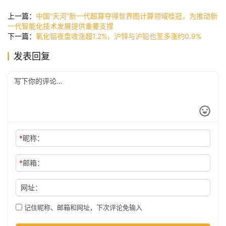
讯
上一篇：
中国“天河”新一代超算夺得世界图计算领域桂冠，为推动新
一代智能化技术发展提供重要支撑
下一篇：
氧化铝夜盘收涨超1.2%，沪锌与沪铅也至多涨约0.9%
公
发表回复
司
时
尚
*
昵称：
科
*
邮箱：
技
网址：
记住昵称、邮箱和网址，下次评论免输入