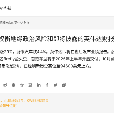
科技
和即将披露的英伟达财报
者权衡地缘政治风险和即将披露的英伟达财
TR涨7.9%，蔚来汽车跌4.4%。英伟达即将在盘后发布业绩报告。
名firefly萤火虫，首款车型将于2025年上半年开启交付；1
币涨超2%，已经刷新历史高位至94600美元上方。
，小鹏涨超2%，KWEB涨超1%
股价飙升之时