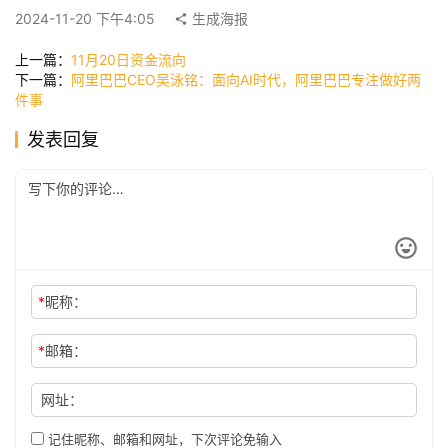
快
2024-11-20 下午4:05
生成海报
讯
上一篇：
11月20日资金流向
下一篇：
阿里巴巴CEO吴泳铭：面向AI时代，阿里巴巴专注做好两
件事
公
发表回复
司
时
尚
*
昵称：
科
技
*
邮箱：
网址：
记住昵称、邮箱和网址，下次评论免输入