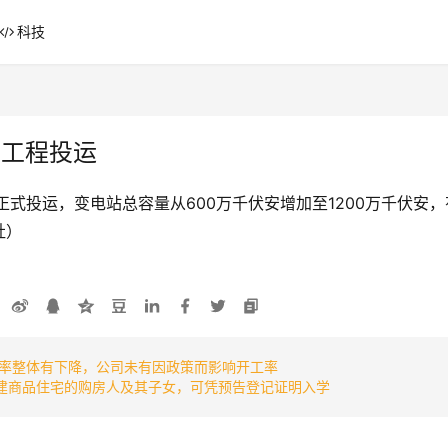
科技
建工程投运
工程正式投运，变电站总容量从600万千伏安增加至1200万千伏
社）
率整体有下降，公司未有因政策而影响开工率
新建商品住宅的购房人及其子女，可凭预告登记证明入学