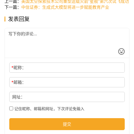
上一篇：
美国太空探索技术公司重型运载火箭“星舰”第六次试飞成功
下一篇：
中信证券：生成式大模型将进一步赋能教育产业
发表回复
公
司
时
尚
*
昵称：
*
邮箱：
科
技
网址：
记住昵称、邮箱和网址，下次评论免输入
提交