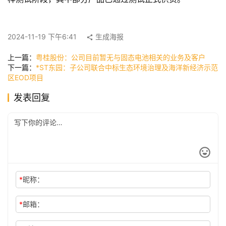
快
讯
2024-11-19 下午6:41
生成海报
上一篇：
粤桂股份：公司目前暂无与固态电池相关的业务及客户
下一篇：
*ST东园：子公司联合中标生态环境治理及海洋新经济示范
公
区EOD项目
司
发表回复
时
尚
科
*
昵称：
技
*
邮箱：