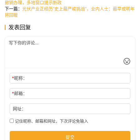
撤销办理，多地窗口提示新政
讯
下一篇：
光伏产业正经历“史上最严峻挑战”，业内人士：最早或明年
将回暖
发表回复
公
司
时
尚
*
昵称：
科
*
邮箱：
技
网址：
记住昵称、邮箱和网址，下次评论免输入
提交