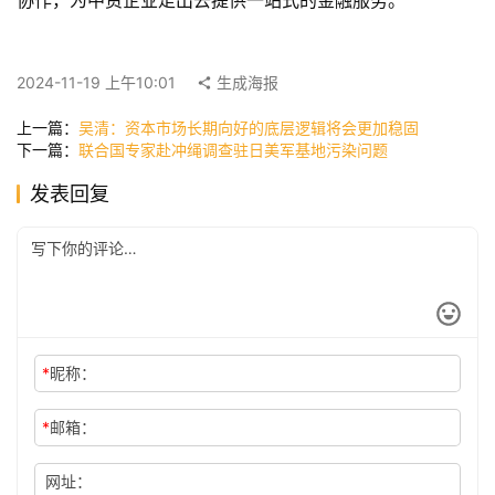
协作，为中资企业走出去提供一站式的金融服务。
快
讯
2024-11-19 上午10:01
生成海报
上一篇：
吴清：资本市场长期向好的底层逻辑将会更加稳固
公
下一篇：
联合国专家赴冲绳调查驻日美军基地污染问题
司
发表回复
时
尚
*
昵称：
科
技
*
邮箱：
网址：