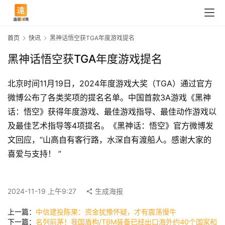
首页
快讯
黑神话悟空获TGA年度游戏提名
黑神话悟空获TGA年度游戏提名
北京时间11月19日，2024年度游戏大奖（TGA）通过官方
微博公布了各类奖项的提名名单。中国首款3A游戏《黑神
话：悟空》获得年度游戏、最佳游戏指导、最佳动作游戏以
及最佳艺术指导等4项提名。《黑神话：悟空》官方微博发
文回应，“山高自有客行路，水深自有渡船人。感谢大家的
喜爱与支持！ ”
首
页
2024-11-19 上午9:27
生成海报
快
上一篇：
中信建投陈果：资金犹豫怀疑，才有震荡慢牛
讯
下一篇：
名列前茅！我国盾构/TBM装备已经出口海外约40个国家和