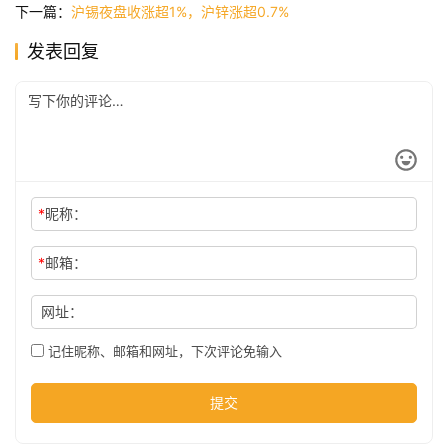
下一篇：
沪锡夜盘收涨超1%，沪锌涨超0.7%
发表回复
公
司
时
尚
*
昵称：
*
邮箱：
科
技
网址：
记住昵称、邮箱和网址，下次评论免输入
提交