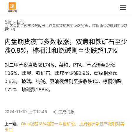
首页
快讯
内盘期货夜市多数收涨，双焦和铁矿石至少涨0.9%，棕榈油和烧碱则至少跌
超1.7%
内盘期货夜市多数收涨，双焦和铁矿石至少
涨0.9%，棕榈油和烧碱则至少跌超1.7%
对二甲苯夜盘收涨1.74%，菜粕、PTA、苯乙烯至少涨
1.05%，焦炭、铁矿石、焦煤至少涨0.9%，螺纹钢涨超
0.6%。 玻璃、纯碱、豆油夜盘则至多收跌1%，棕榈油跌
1.72%，烧碱跌1.88%。
首
页
2024-11-19 上午12:45
生成海报
快
上一篇：
Oklo涨超18%领跑一众铀矿股，上周俄罗斯宣布限制对美
讯
出口