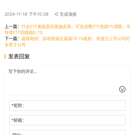
快
2024-11-18 下午10:38
生成海报
讯
上一篇：
行业ETF美股盘初普遍走高，可选消费ETF涨超1%领跑，半
导体ETF则跌超0.7%
下一篇：
晶瑞电材：拟收购湖北晶瑞76.1%股权，将成为上市公司的
公
全资子公司
司
发表回复
时
尚
科
*
昵称：
技
*
邮箱：
网址：