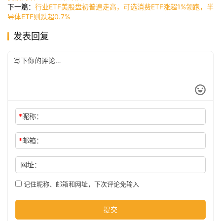
讯
下一篇：
行业ETF美股盘初普遍走高，可选消费ETF涨超1%领跑，半
导体ETF则跌超0.7%
发表回复
公
司
时
尚
*
昵称：
*
邮箱：
科
技
网址：
记住昵称、邮箱和网址，下次评论免输入
提交