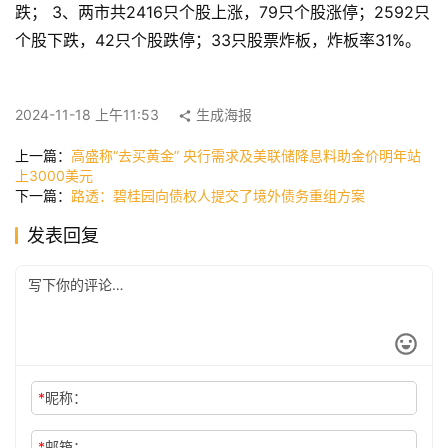
跌； 3、两市共2416只个股上涨，79只个股涨停；2592只
个股下跌，42只个股跌停；33只股票炸板，炸板率31%。
快
讯
2024-11-18 上午11:53
生成海报
上一篇：
高盛称“去买黄金” 央行需求及美联储降息料助金价明年站
公
上3000美元
司
下一篇：
路透：碧桂园向债权人提交了境外债务重组方案
发表回复
时
尚
科
技
*
昵称：
*
邮箱：