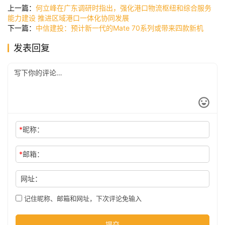
讯
上一篇：
何立峰在广东调研时指出，强化港口物流枢纽和综合服务
能力建设 推进区域港口一体化协同发展
下一篇：
中信建投：预计新一代的Mate 70系列或带来四款新机
公
发表回复
司
时
尚
*
昵称：
科
*
邮箱：
技
网址：
记住昵称、邮箱和网址，下次评论免输入
提交