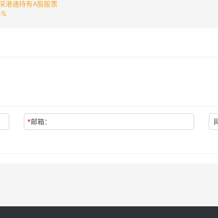
深港通持有A股股票
5%
*
邮箱：