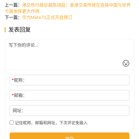
讯
上一篇：
港交所行政总裁陈翊庭：香港交易所将在连接中国与世界
方面发挥更大作用
下一篇：
华为Mate70正式开启预订
公
发表回复
司
时
尚
*
昵称：
科
*
邮箱：
技
网址：
记住昵称、邮箱和网址，下次评论免输入
提交