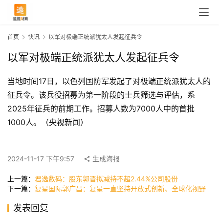
首页
快讯
以军对极端正统派犹太人发起征兵令
以军对极端正统派犹太人发起征兵令
当地时间17日，以色列国防军发起了对极端正统派犹太人的
征兵令。该兵役招募为第一阶段的士兵筛选与评估，系
2025年征兵的前期工作。招募人数为7000人中的首批
1000人。（央视新闻）
首
页
2024-11-17 下午9:57
生成海报
上一篇：
君逸数码：股东郭晋拟减持不超2.44%公司股份
快
下一篇：
复星国际郭广昌：复星一直坚持开放式创新、全球化视野
讯
发表回复