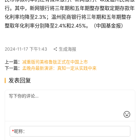
行。其中，新网银行将三年期和五年期整存整取定期存款年
化利率均降至2.3%；温州民商银行将三年期和五年期整存
快
整取年化利率分别降至2.4%和2.45%。（中国基金报）
讯
2024-11-17 下午1:43
生成海报
公
司
上一篇：
减重版司美格鲁肽正式在中国上市
下一篇：
孟晚舟最新演讲：真知一定从实践中来
发表回复
时
尚
科
技
*
昵称：