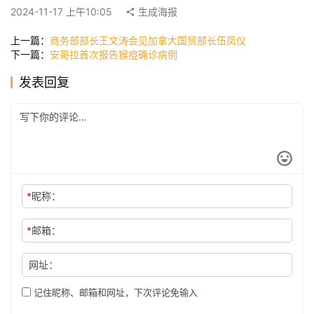
快
2024-11-17 上午10:05
生成海报
讯
上一篇：
商务部部长王文涛会见加拿大国贸部长伍凤仪
下一篇：
安哥拉首次报告猴痘确诊病例
公
发表回复
司
时
尚
*
昵称：
科
*
邮箱：
技
网址：
记住昵称、邮箱和网址，下次评论免输入