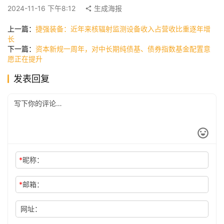
2024-11-16 下午8:12
生成海报
快
讯
上一篇：
捷强装备：近年来核辐射监测设备收入占营收比重逐年增
长
下一篇：
资本新规一周年，对中长期纯债基、债券指数基金配置意
愿正在提升
公
司
发表回复
时
尚
*
昵称：
科
技
*
邮箱：
网址：