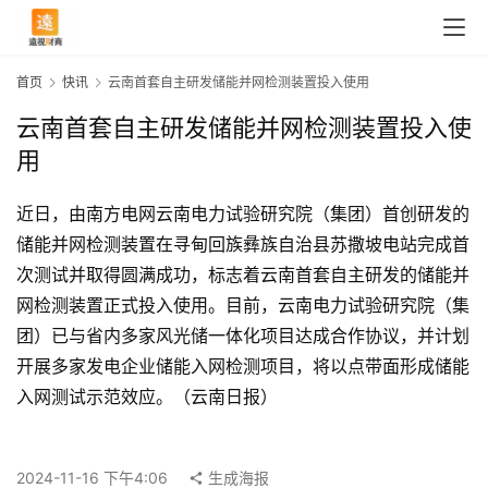
首页
快讯
云南首套自主研发储能并网检测装置投入使用
云南首套自主研发储能并网检测装置投入使
用
近日，由南方电网云南电力试验研究院（集团）首创研发的
储能并网检测装置在寻甸回族彝族自治县苏撒坡电站完成首
次测试并取得圆满成功，标志着云南首套自主研发的储能并
网检测装置正式投入使用。目前，云南电力试验研究院（集
团）已与省内多家风光储一体化项目达成合作协议，并计划
首
开展多家发电企业储能入网检测项目，将以点带面形成储能
页
入网测试示范效应。（云南日报）
快
2024-11-16 下午4:06
生成海报