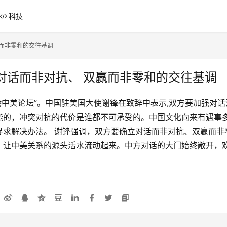
科技
而非零和的交往基调
对话而非对抗、 双赢而非零和的交往基调
4香港中美论坛”。中国驻美国大使谢锋在致辞中表示,双方要加强
能的，冲突对抗的代价是谁都不可承受的。中国文化向来有遇事
寻求解决办法。 谢锋强调，双方要确立对话而非对抗、双赢而非
，让中美关系的源头活水流动起来。中方对话的大门始终敞开，