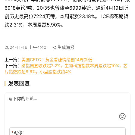
页
6918英镑/吨，20:35也曾涨至6999英镑，逼近4月19日所
创历史最高位7224英镑，本周累涨23.18%。 ICE棉花期货
快
跌2.31%，本周累跌5.90%。
讯
2024-11-16 上午4:40
生成海报
公
上一篇：
美国CFTC：黄金看涨情绪创14周新低
司
下一篇：
纳指周五收跌超2.2%，生物科技指数本周累跌超10%，芯
片指数跌超8.6%，小盘股指跌约4%
发表回复
时
尚
科
技
*
昵称：