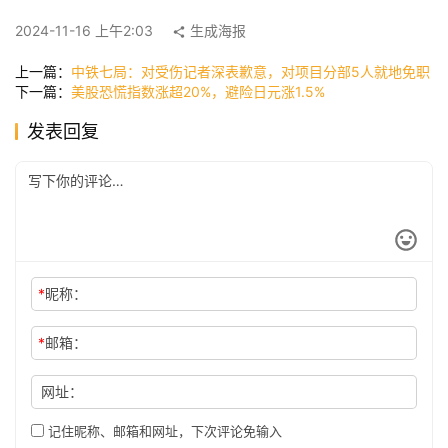
快
2024-11-16 上午2:03
生成海报
讯
上一篇：
中铁七局：对受伤记者深表歉意，对项目分部5人就地免职
下一篇：
美股恐慌指数涨超20%，避险日元涨1.5%
公
发表回复
司
时
尚
*
昵称：
科
技
*
邮箱：
网址：
记住昵称、邮箱和网址，下次评论免输入