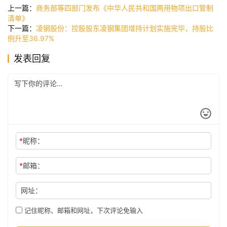
快
上一篇：
商务部等四部门发布《中华人民共和国两用物项出口管制
讯
清单》
下一篇：
凌钢股份：控股股东凌钢集团增持计划实施完毕，持股比
例升至36.97%
公
发表回复
司
时
尚
*
昵称：
科
*
邮箱：
技
网址：
记住昵称、邮箱和网址，下次评论免输入