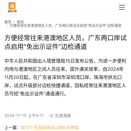
首页
快讯
方便经常往来港澳地区人员，广东两口岸试点启用“免出示证件”边检通道
方便经常往来港澳地区人员，广东两口岸试
点启用“免出示证件”边检通道
中华人民共和国出入境管理局15日发布公告，为进一步便利
内地与港澳地区之间人员往来，提升通关效率，自2024年
11月20日起，在广东省深圳市深圳湾口岸、珠海市拱北口
岸，试点升级部分边检快捷通道，因私经常往来港澳地区人
首
员可经“免出示证件”通道通行。
页
2024-11-15 上午9:11
生成海报
快
上一篇：
前10个月深圳进出口增长近两成
讯