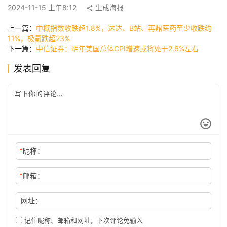
快
2024-11-15 上午8:12
生成海报
讯
上一篇：
中概指数收跌超1.8%，达达、B站、再鼎医药至少收跌约
11%，极氪跌超23%
下一篇：
中信证券：明年美国总体CPI增速或将处于2.6%左右
公
发表回复
司
时
尚
*
昵称：
科
技
*
邮箱：
网址：
记住昵称、邮箱和网址，下次评论免输入