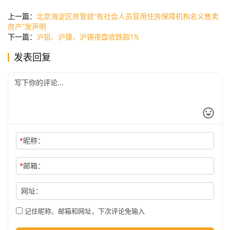
讯
上一篇：
北京海淀区房管就“有社会人员冒用住房保障机构名义售卖
房产”发声明
下一篇：
沪铅、沪镍、沪锡夜盘收跌超1%
公
发表回复
司
时
尚
*
昵称：
科
*
邮箱：
技
网址：
记住昵称、邮箱和网址，下次评论免输入