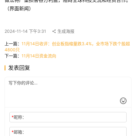
做法将严重损害各方利益，阻碍全球科技交流和经贸合作。
（界面新闻）
快
讯
2024-11-14 下午3:31
生成海报
上一篇：
11月14日收评：创业板指缩量跌3.4%，全市场下跌个股超
公
4800只
司
下一篇：
11月14日资金流向
发表回复
时
尚
科
*
昵称：
技
*
邮箱：