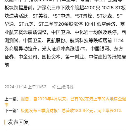
板块跌幅居前，沪深京三市下跌个股超4200只 10:25 ST板
首
块逆势活跃，ST美谷、*ST中迪、*ST景峰、ST步森、ST
页
华通、ST九芝、ST三圣等20余股涨停 10:41 低空经济、商
业航天概念震荡调整，中国卫通、中化岩土均触及跌停，西
测测试、中国卫星、贵航股份、航新科技等跌幅居前 11:14 
快
券商股异动拉升，光大证券冲高涨超7%，中国银河、东方
讯
证券、中金公司、国投资本、第一创业、中信建投等涨幅居
前
公
司
2024-11-14 上午11:52
生成海报
上一篇：
报告：自2023年4月以来，已有9家在港上市的内地房企退
时
市
下一篇：
极氪发布三季度财报：总营收183.6亿元，同比增长31%
尚
发表回复