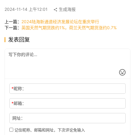
快
2024-11-14 上午12:01
生成海报
讯
上一篇：
2024陆海新通道经济发展论坛在重庆举行
下一篇：
英国天然气期货跌约1%，荷兰天然气期货涨约0.7%
公
发表回复
司
时
尚
*
昵称：
科
技
*
邮箱：
网址：
记住昵称、邮箱和网址，下次评论免输入