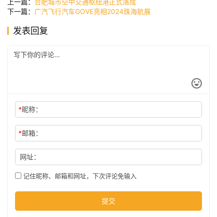
上一篇：
合肥城市空中交通枢纽港正式落成
下一篇：
广汽飞行汽车GOVE亮相2024珠海航展
发表回复
公
司
时
尚
*
昵称：
*
邮箱：
科
技
网址：
记住昵称、邮箱和网址，下次评论免输入
提交