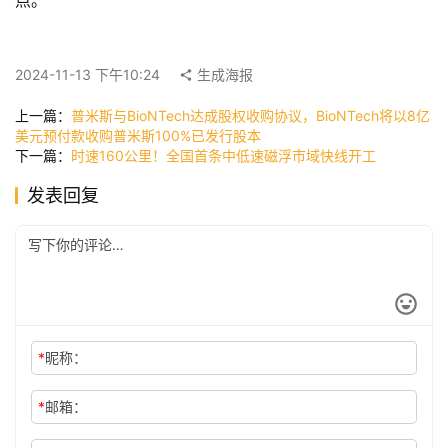
点。
快
讯
2024-11-13 下午10:24
生成海报
上一篇：
普米斯与BioNTech达成股权收购协议，BioNTech将以8亿
美元预付款收购普米斯100%已发行股本
公
下一篇：
时速160公里！全国首条中低速磁浮市域快线开工
司
发表回复
时
尚
科
*
昵称：
技
*
邮箱：