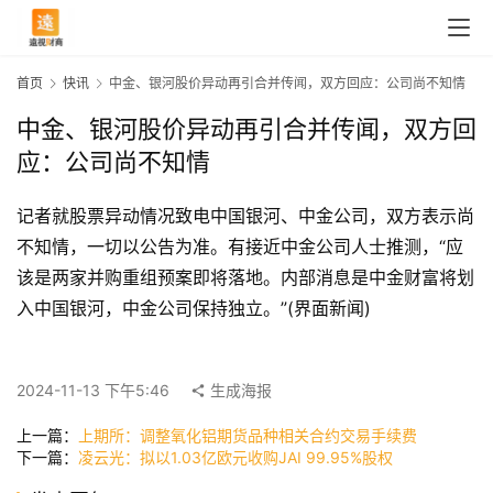
首页
快讯
中金、银河股价异动再引合并传闻，双方回应：公司尚不知情
中金、银河股价异动再引合并传闻，双方回
应：公司尚不知情
记者就股票异动情况致电中国银河、中金公司，双方表示尚
不知情，一切以公告为准。有接近中金公司人士推测，“应
该是两家并购重组预案即将落地。内部消息是中金财富将划
入中国银河，中金公司保持独立。”(界面新闻)
首
页
2024-11-13 下午5:46
生成海报
快
上一篇：
上期所：调整氧化铝期货品种相关合约交易手续费
下一篇：
凌云光：拟以1.03亿欧元收购JAI 99.95%股权
讯