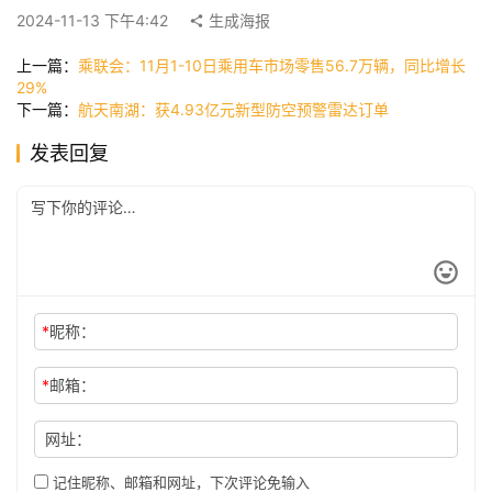
快
2024-11-13 下午4:42
生成海报
讯
上一篇：
乘联会：11月1-10日乘用车市场零售56.7万辆，同比增长
29%
下一篇：
航天南湖：获4.93亿元新型防空预警雷达订单
公
发表回复
司
时
尚
*
昵称：
科
技
*
邮箱：
网址：
记住昵称、邮箱和网址，下次评论免输入