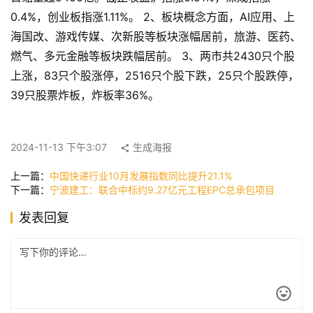
页
0.4%，创业板指涨1.11%。 2、板块概念方面，AI应用、上
海国改、游戏传媒、次新股等板块涨幅居前，旅游、医药、
燃气、多元金融等板块跌幅居前。 3、两市共2430只个股
快
上涨，83只个股涨停，2516只个股下跌，25只个股跌停，
讯
39只股票炸板，炸板率36%。
公
2024-11-13 下午3:07
生成海报
司
上一篇：
中国快递行业10月发展指数同比提升21.1%
下一篇：
宁波建工：联合中标约9.27亿元工程EPC总承包项目
时
发表回复
尚
科
技