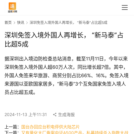
首页
快讯
深圳免签入境外国人再增长， “新马泰”占比超5成
深圳免签入境外国人再增长， “新马泰”占
比超5成
据深圳出入境边防检查总站消息，截至11月11日，今年以来
深圳免签入境外国人超60万人次，同比增长超7倍。其中，
外国人免签来华旅游、商贸分别占比66%、16%。免签入境
来源国以亚欧国家居多，“新马泰”3个互免国家免签入境人
首
员占比超五成。
页
2024-11-13 上午11:31
生成海报
快
上一篇：
国台办回应台积电停供大陆芯片
讯
下一篇：
又有量化大厂备案中证A500产品，私募持续杀入指数大战