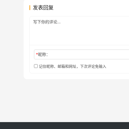
发表回复
*
昵称：
记住昵称、邮箱和网址，下次评论免输入