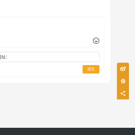
网址：
提交