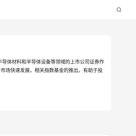
及半导体材料和半导体设备等领域的上市公司证券作
备市场快速发展，相关指数基金的推出，有助于投